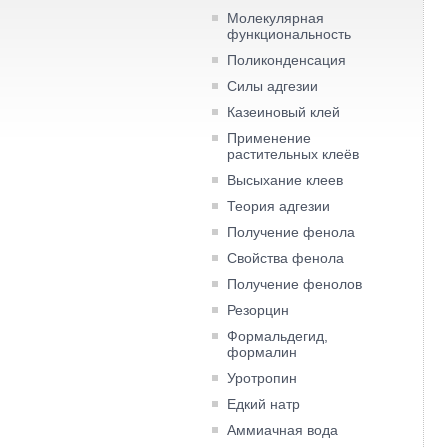
Молекулярная
функциональность
Поликонденсация
Силы адгезии
Казеиновый клей
Применение
растительных клеёв
Высыхание клеев
Теория адгезии
Получение фенола
Свойства фенола
Получение фенолов
Резорцин
Формальдегид,
формалин
Уротропин
Едкий натр
Аммиачная вода