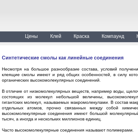
Цены
Клей
Краска
Компаунд
Синтетические смолы как линейные соединения
Несмотря на большое разнообразие состава, условий полу­чени
клеящие смолы имеют и ряд общих особенностей, в силу кото
органических высокомолекулярных соединений.
В отличие от низкомолекулярных веществ, например воды, щелоче
состоящих из молекул небольшой величины, высокомолеку
гигантских молекул, называемых макромолекулами. В состав мак
отдельных ато­мов, прочно связанных между собой химичес
высокомолекулярные соединения имеют большой молекулярный 
тысяч, а иногда и нескольких миллионов единиц.
Часто высокомолекулярные соединения называют поли­мерами.