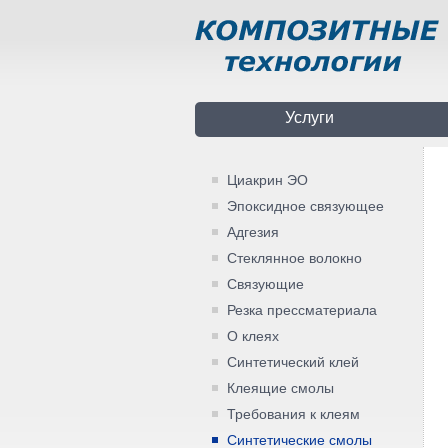
Услуги
Циакрин ЭО
Эпоксидное связующее
Адгезия
Стеклянное волокно
Связующие
Резка прессматериала
О клеях
Синтетический клей
Клеящие смолы
Требования к клеям
Синтетические смолы