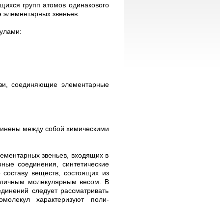
щихся групп атомов одинакового
 элементар­ных звеньев.
улами:
язи, соединяющие элементарные
динены между собой химическими
лементарных звеньев, входящих в
ные соединения, синте­тические
 составу веществ, состоящих из
азличным моле­кулярным весом. В
единений следует рассматривать
молекул характеризуют поли­