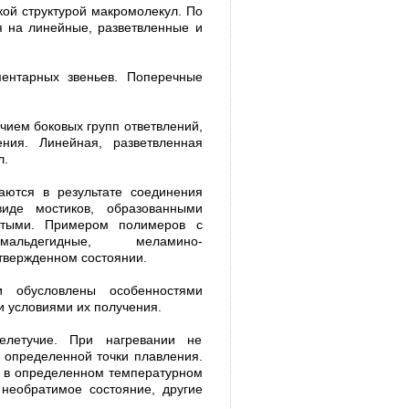
ой структурой макромоле­кул. По
я на линейные, разветвлен­ные и
нтар­ных звеньев. Поперечные
чием боковых групп ответвле­ний,
ния. Ли­нейная, разветвленная
л.
аются в результате соединения
иде мостиков, образованными
­тыми. Примером полимеров с
альдегидные, меламино-
вержденном со­стоянии.
и обусловлены особенностями
и условиями их получения.
ле­тучие. При нагревании не
е определенной точки плавления.
я в определенном температурном
 необратимое состояние, другие