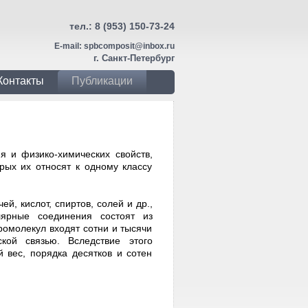
тел.:
8 (953) 150-73-24
E-mail:
spbcomposit@inbox.ru
г. Санкт-Петербург
Контакты
Публикации
я и физико-химических свойств,
рых их относят к одному классу
й, кислот, спиртов, солей и др.,
лярные соединения состоят из
ромолекул входят сотни и тысячи
кой связью. Вслед­ствие этого
вес, порядка десятков и сотен