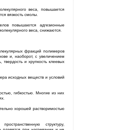
олекулярного веса, повышается
ся вязкость смолы.
елов повышаются адгезионные
молекулярного веса, снижаются.
олекулярных фракций полимеров
ове и, наоборот, с увеличе­нием
 твердость и хрупкость клеевых
тера исходных веществ и условий
остью, гибкостью. Многие из них
ях.
ительно хорошей растворимостью
ро­странственную структуру,
е плавятся при нагревании и не