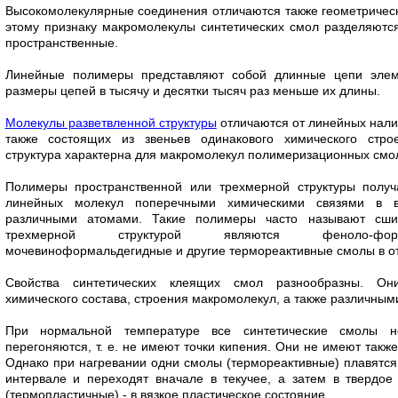
Высокомолекулярные соединения отличаются также геометрическ
этому признаку макромолекулы синтети­ческих смол разделяютс
пространственные.
Линейные полимеры представляют собой длинные цепи элеме
размеры цепей в тысячу и десятки тысяч раз меньше их длины.
Молекулы разветвлен­ной структуры
отличают­ся от линейных нали
также состоящих из звеньев одинакового хи­мического строе
структура характерна для макромолекул полимеризационных смо
Полимеры пространственной или трехмерной структуры по­луч
линейных молекул попереч­ными химическими связями в в
различными атомами. Такие полимеры часто называют сши
трехмерной структурой явля­ются феноло-форм
мочевиноформальдегидные и другие термореактивные смолы в от
Свойства синтетических клеящих смол разнообразны. Он
химического состава, строения ма­кромолекул, а также различным
При нормальной температуре все синтетические смолы не
перегоняются, т. е. не имеют точки кипения. Они не имеют такж
Однако при нагревании одни смолы (термореактивные) пла­вятс
интервале и переходят вначале в текучее, а затем в твердое
(термопластичные) - в вязкое пластическое состояние.