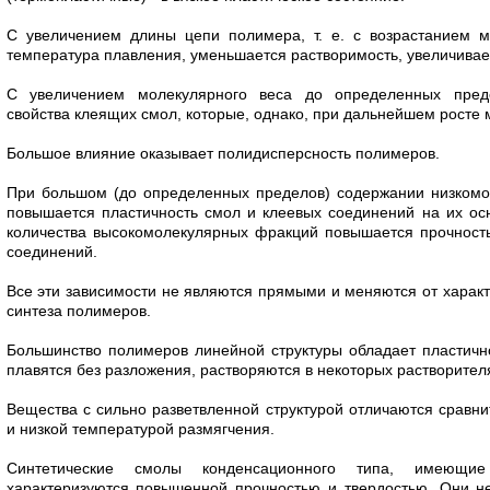
С увеличением длины цепи полимера, т. е. с возрастанием м
температура плавления, уменьшается растворимость, увеличивает
С увеличением молекулярного веса до определенных пред
свойства клеящих смол, которые, однако, при дальнейшем росте 
Большое влияние оказывает полидисперсность полимеров.
При большом (до определенных пределов) содержании низко­м
повышается пластичность смол и клеевых соединений на их осн
количества высокомолекулярных фракций повышается прочность,
соединений.
Все эти зависимости не являются прямыми и меняются от харак
синтеза полимеров.
Большинство полимеров линейной структуры обладает пла­стичн
плавятся без разложения, растворяются в некоторых растворител
Вещества с сильно разветвленной структурой отличаются сравн
и низкой температурой размягчения.
Синтетические смолы конденсационного типа, имеющие п
характеризуются повышенной проч­ностью и твердостью. Они н