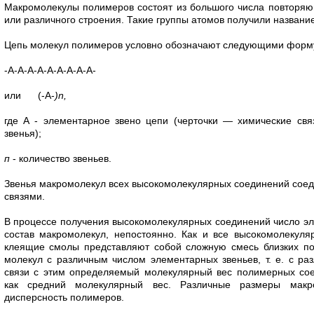
Макромолекулы полимеров состоят из большого числа по­вторяю
или различного строе­ния. Такие группы атомов получили название
Цепь молекул полимеров условно обозначают следующими форм
-А-А-А-А-А-А-А-А-А-
или (-A-
)n,
где А - элементарное звено цепи (черточки — химические св
звенья);
п
- количество звеньев.
Звенья макромолекул всех высокомолекулярных соединений сое
связями.
В процессе получения высокомолекулярных соединений чи­сло э
состав макромолекул, непостоянно. Как и все высокомолекуляр
клеящие смолы представляют собой сложную смесь близких по
молекул с различ­ным числом элементарных звеньев, т. е. с р
связи с этим определяемый молекуляр­ный вес полимерных со
как средний молекулярный вес. Различные размеры макро
дисперсность поли­меров.