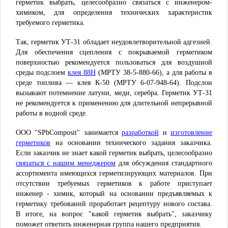
герметик выбрать, целесообразно связаться с инженером-
химиком, для определения технических характеристик
требуемого герметика.
Так, герметик УТ-31 обладает неудовлетворительной адгезией.
Для обеспечения сцепления с покрываемой герметиком
поверхностью рекомендуется пользоваться для воздушной
среды подслоем
(МРТУ 38-5-880-66), а для работы в
клея 88Н
среде топлива — клея К-50 (МРТУ 6-07-948-64). Подслои
вызывают потемне­ние латуни, меди, серебра. Герметик УТ-31
не рекомендуется к применению для длительной непрерывной
работы в водной среде.
ООО "SPbComposit" занимается
и
разработкой
изготовление
на основании технического задания заказчика.
герметиков
Если заказчик не знает какой герметик выбрать, целесообразно
для обсуждения стандартного
связаться с нашим менеджером
ассортимента имеющихся герметизирующих материалов. При
отсутствии требуемых герметиков к работе приступает
инженер - химик, который на основании предъявляемых к
герметику требований проработает рецептуру нового состава.
В итоге, на вопрос "какой герметик выбрать", заказчику
поможет ответить инженерная группа нашего предприятия.