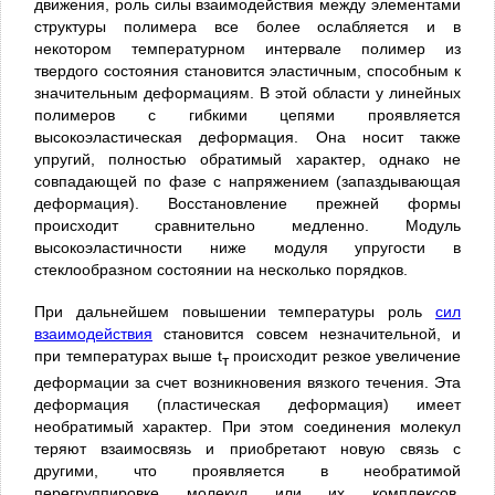
движения, роль силы взаимодействия между элементами
структуры полимера все более ослабляется и в
некотором температурном интервале полимер из
твердого состояния становится эластичным, способным к
значительным деформациям. В этой области у линейных
полимеров с гибкими цепями проявляется
высокоэластическая деформация. Она носит также
упругий, полностью обратимый характер, однако не
совпадающей по фазе с напряжением (запаздывающая
деформация). Восстановление прежней формы
происходит сравнительно медленно. Модуль
высокоэластичности ниже модуля упругости в
стеклообразном состоянии на несколько порядков.
При дальнейшем повышении температуры роль
сил
взаимодействия
становится совсем незначительной, и
при температурах выше t
происходит резкое увеличение
т
деформации за счет возникновения вязкого течения. Эта
деформация (пластическая деформация) имеет
необратимый характер. При этом соединения молекул
теряют взаимосвязь и приобретают новую связь с
другими, что проявляется в необратимой
перегруппировке молекул или их комплексов,