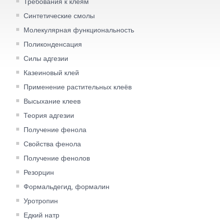
Требования к клеям
Синтетические смолы
Молекулярная функциональность
Поликонденсация
Силы адгезии
Казеиновый клей
Применение растительных клеёв
Высыхание клеев
Теория адгезии
Получение фенола
Свойства фенола
Получение фенолов
Резорцин
Формальдегид, формалин
Уротропин
Едкий натр