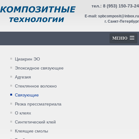
тел.:
8 (953) 150-73-24
E-mail:
spbcomposit@inbox.ru
г. Санкт-Петербург
МЕНЮ
Циакрин ЭО
Эпоксидное связующее
Адгезия
Стеклянное волокно
Связующие
Резка прессматериала
О клеях
Синтетический клей
Клеящие смолы