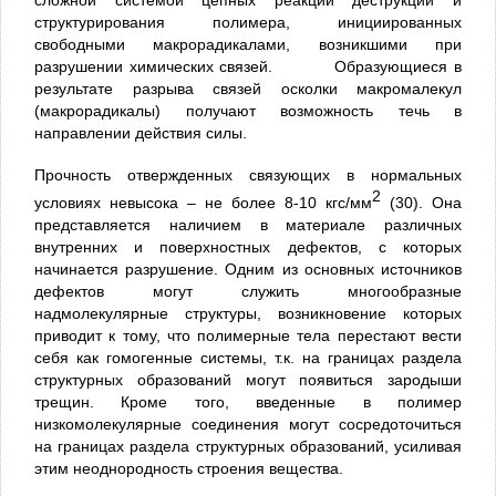
сложной системой цепных реакций деструкции и
структурирования полимера, инициированных
свободными макрорадикалами, возникшими при
разрушении химических связей. Образующиеся в
результате разрыва связей осколки макромалекул
(макрорадикалы) получают возможность течь в
направлении действия силы.
Прочность отвержденных связующих в нормальных
2
условиях невысока – не более 8-10 кгс/мм
(30). Она
представляется наличием в материале различных
внутренних и поверхностных дефектов, с которых
начинается разрушение. Одним из основных источников
дефектов могут служить многообразные
надмолекулярные структуры, возникновение которых
приводит к тому, что полимерные тела перестают вести
себя как гомогенные системы, т.к. на границах раздела
структурных образований могут появиться зародыши
трещин. Кроме того, введенные в полимер
низкомолекулярные соединения могут сосредоточиться
на границах раздела структурных образований, усиливая
этим неоднородность строения вещества.