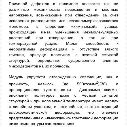
Причиной дефектов в полимере являются так же
различные механические повреждения и местные
напряжения, возникающие при отверждении за счет
испарения растворителя или незаполимеризовавшегося
мономера, в следствии «химической» усадки,
происходящей из-за уменьшения межмолекулярных
расстояний при отверждении, а так же при
температурной усадке. Малая способность к
необратимым деформациям и отсутствие вязкого
течения, присуще пластикам с жесткой сетчатой
структурой, определяют существенное влияние
микродефектов на их прочность.
Модуль упругости отвержденных связующих, как и
2
прочность, невысок (до 500кгс/мм
)(30) и
пропорционален густоте сетки. Диаграмма «сигма-
епсилант» полимеров даже с жесткой сетчатой
структурой и при нормальной температуре имеет, наряду
с линейным участком, и нелинейным, соответствующий
высокоэластической деформации, что отвечает
представлениям о «вынужденно-эластичной деформации
ниже температуры застеклования».