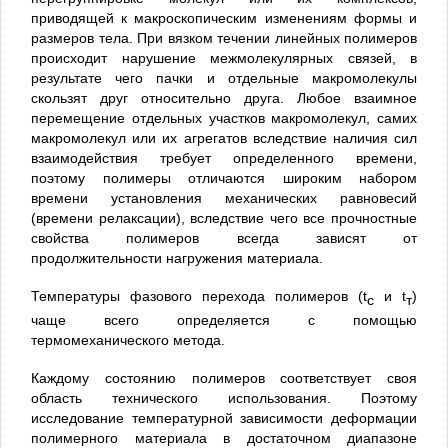
приводящей к макроскопическим изменениям формы и
размеров тела. При вязком течении линейных полимеров
происходит нарушение межмолекулярных связей, в
результате чего пачки и отдельные макромолекулы
скользят друг относительно друга. Любое взаимное
перемещение отдельных участков макромолекул, самих
макромолекул или их агрегатов вследствие наличия сил
взаимодействия требует определенного времени,
поэтому полимеры отличаются широким набором
времени установления механических равновесий
(времени релаксации), вследствие чего все прочностные
свойства полимеров всегда зависят от
продолжительности нагружения материала.
Температуры фазового перехода полимеров (t
и t
)
c
т
чаще всего определяется с помощью
термомеханического метода.
Каждому состоянию полимеров соответствует своя
область технического использования. Поэтому
исследование температурной зависимости деформации
полимерного материала в достаточном диапазоне