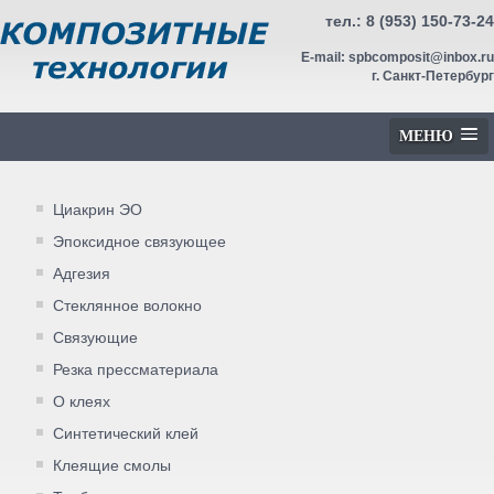
тел.:
8 (953) 150-73-24
E-mail:
spbcomposit@inbox.ru
г. Санкт-Петербург
МЕНЮ
Циакрин ЭО
Эпоксидное связующее
Адгезия
Стеклянное волокно
Связующие
Резка прессматериала
О клеях
Синтетический клей
Клеящие смолы