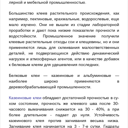
лярной и мебельной промышленностью.
Большинство клеев растительного происхождения, как
на­пример, пектиновые, крахмальные, водорослевые, еще
мало изу­чено. Они не вышли из стадии лабораторной
проработки и дают пока низкие показатели прочности и
водостойкости. Промыш­ленное значение получили
клеевые растительные отходы сои и клещевины, но и они
применяются лишь для склеивания мало­ответственных
деталей, не подвергающихся действию динами­ческий
нагрузок и атмосферных агентов, или в качестве добавок
к белковым клеям для удешевления последних.
Белковые клеи — казеиновые и альбуминовые —
наиболее широко применяются в
деревообрабатывающей промышлен­ности.
Казеиновые клеи
обладают достаточной прочностью в су­
хом состоянии, прочность же клеевого шва после 30-
часового выма­чивания снижается на 30 - 40%, а при
более длительном - па­дает до нуля. Устойчивость
казеинового клея против загнивания весьма низка.
Загнивание клея начинается на 3 - 7-е сутки. Гидраты