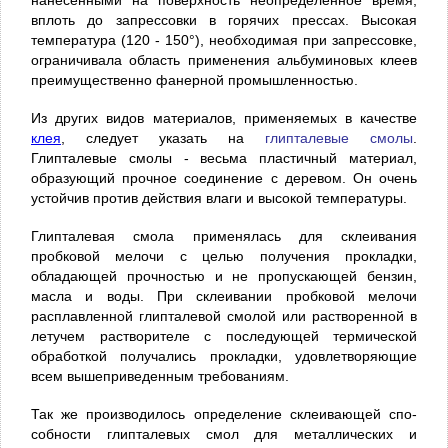
вплоть до запрессовки в горячих прессах. Высокая
температура (120 - 150°), необходимая при запрессовке,
ограничивала область применения альбуминовых клеев
преимущественно фанерной промышленностью.
Из других видов материалов, применяемых в каче­стве
клея
, следует указать на
глипталевые смолы
.
Глипталевые смолы - весьма пластичный материал,
образующий прочное соединение с деревом. Он очень
устойчив против действия влаги и высокой температуры.
Глипталевая смола применялась для склеивания
пробковой мелочи с целью получения прокладки,
обладающей прочностью и не пропускаю­щей бензин,
масла и воды. При склеивании пробковой мелочи
расплавленной глипталевой смолой или растворенной в
летучем растворителе с последую­щей термической
обработкой получались прокладки, удовлетво­ряющие
всем вышеприведенным требованиям.
Так же производилось определение склеивающей спо­
собности глипталевых смол для металлических и