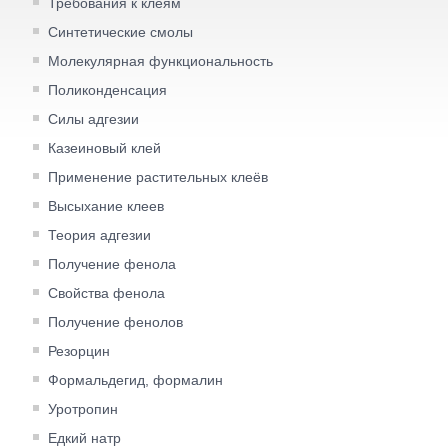
Требования к клеям
Синтетические смолы
Молекулярная функциональность
Поликонденсация
Силы адгезии
Казеиновый клей
Применение растительных клеёв
Высыхание клеев
Теория адгезии
Получение фенола
Свойства фенола
Получение фенолов
Резорцин
Формальдегид, формалин
Уротропин
Едкий натр