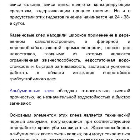
окиси кальция, окиси цинка являются консервирующим
средством, задерживающим процесс гниения. Но и в
присутствии этих гидратов гниение начинается на 24 - 38-
е сутки.
Казеиновые клеи находили широкое применение в дере­
вянном самолетостроении, в фанерной и
деревообрабатывающей промышленности, однако ряд
недостатков, главными из которых являются
ограниченная жизнеспособность, недостаточная водо­
стойкость и быстрая загниваемость, заставили усиленно
рабо­тать в области изыскания водостойкого
грибоустойчивого клея.
Альбуминовые клеи
обладают относительно высокой
прочностью, но незначительной водостойкостью и быстро
загни­вают.
Основным элементом этих клеев является технический
чер­ный альбумин, получающийся при соответствующей
переработке крови убитых животных. Жизнеспособность
альбуминовых клеев очень велика; они могут сохраняться
нанесенными на поверх­ность неопределенное время,