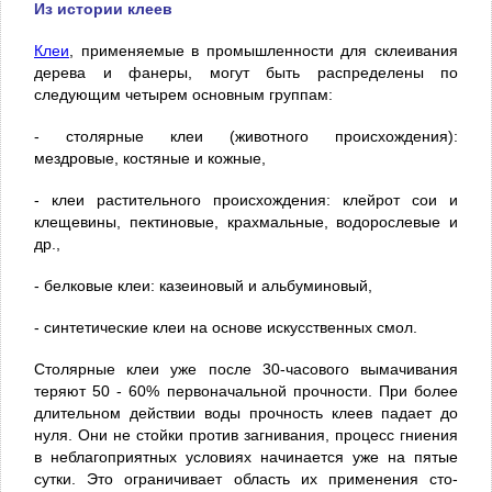
Из истории клеев
Клеи
, применяемые в промышленности для склеивания
дерева и фанеры, могут быть распределены по
следующим четырем основным группам:
- столярные клеи (животного происхождения):
мездровые, костяные и кожные,
- клеи растительного происхождения: клейрот сои и
клеще­вины, пектиновые, крахмальные, водорослевые и
др.,
- белковые клеи: казеиновый и альбуминовый,
- синтетические клеи на основе искусственных смол.
Cтолярные клеи уже после 30-часо­вого вымачивания
теряют 50 - 60% первоначальной прочности. При более
длительном действии воды прочность клеев падает до
нуля. Они не стойки против загнивания, процесс гниения
в неблагоприятных условиях начинается уже на пятые
сутки. Это ограничивает область их применения сто­