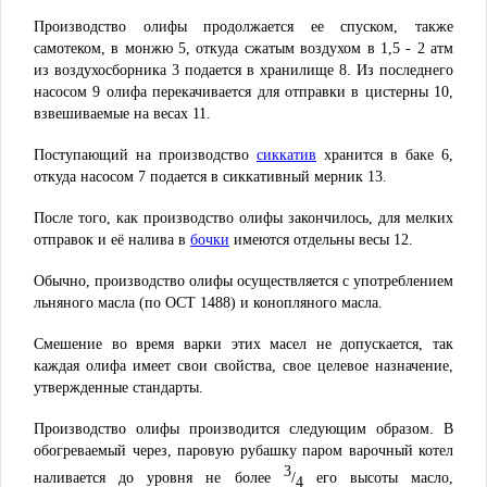
Производство олифы продолжается ее спуском, также
самотеком, в монжю 5, откуда сжатым воздухом в 1,5 - 2 атм
из воздухосборника 3 подается в хранилище 8. Из последнего
насосом 9 олифа перекачивается для отправки в цистерны 10,
взвешиваемые на весах 11.
Поступающий на производство
хранится в баке 6,
сиккатив
откуда насосом 7 подается в сиккативный мерник 13.
После того, как производство олифы закончилось, для мелких
отправок и её налива в
имеются отдельны весы 12.
бочки
Обычно, производство олифы осуществляется с употреблением
льняного масла (по ОСТ 1488) и конопляного масла.
Смешение во время варки этих масел не допускается, так
каждая олифа имеет свои свойства, свое целевое назначение,
утвержденные стандарты.
Производство олифы производится следующим образом. В
обогреваемый через, паровую рубашку паром варочный котел
3
наливается до уровня не более
/
его высоты масло,
4