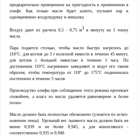
предварительно проверенное на пригод­ность к применению в
олифе. Как только масло будет залито, пускают пар и
одновременно воздуходувку и мешалку.
3
Воздух дают из расчета 0,5 - 0,75 м
в минуту на 1 тонну
масла.
Пара подается столько, чтобы масло быстро нагрелось до
110°С. для котлов до 3 т полезной емкости в течение 45 минут,
для котлов с большей емкостью в течение 1 часа. По
достижении 110°С нагревание замедляют и ведут его таким
образом, чтобы тем­пература от 110° до 175°С поднималась
постепенно в течение 5 часов.
Производство олифы при соблюдении этого режима протекает
спокойнее, а влага из масла удаляется равномернее и более
полно.
Масло должно быть полностью обезвожено (узнается по исчез­
новению пены). Удельный вес льняного масла должен быть не
менее 0,939 и не более 0,945, а для конопляного -
соответственно 0,935 и 0,940.