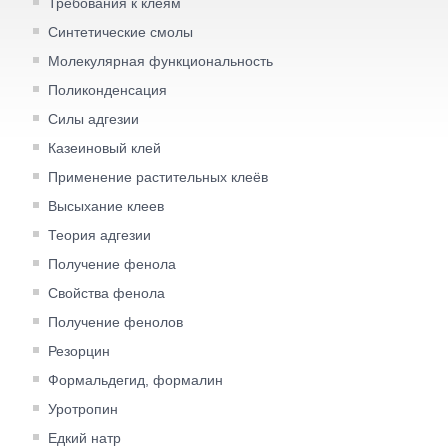
Требования к клеям
Синтетические смолы
Молекулярная функциональность
Поликонденсация
Силы адгезии
Казеиновый клей
Применение растительных клеёв
Высыхание клеев
Теория адгезии
Получение фенола
Свойства фенола
Получение фенолов
Резорцин
Формальдегид, формалин
Уротропин
Едкий натр