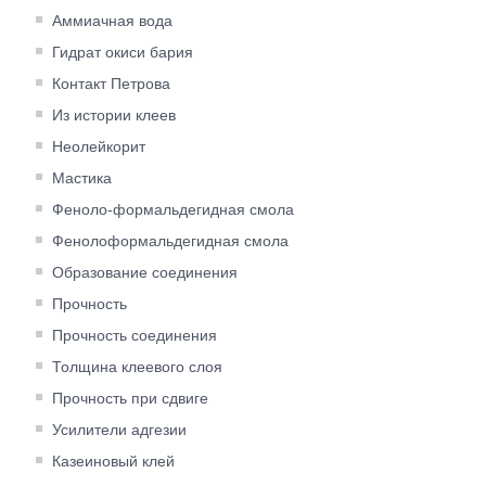
Аммиачная вода
Гидрат окиси бария
Контакт Петрова
Из истории клеев
Неолейкорит
Ма­стика
Феноло-формальдегидная смола
Фенолоформальдегидная смола
Образование соединения
Прочность
Прочность соединения
Толщина клеевого слоя
Прочность при сдвиге
Усилители адгезии
Казеиновый клей