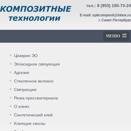
тел.:
8 (953) 150-73-24
E-mail:
spbcomposit@inbox.ru
г. Санкт-Петербург
МЕНЮ
Циакрин ЭО
Эпоксидное связующее
Адгезия
Стеклянное волокно
Связующие
Резка прессматериала
О клеях
Синтетический клей
Клеящие смолы